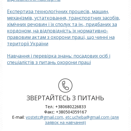
Експертиза технологічних процесів, машин,
механізмів, устатковання, транспортних засобів,
хімічних речовин і їх сполук та ін., придбаних за
кордоном, на відповідність їх нормативно-
правовим актам з охорони праці, що чинні на
території України
Навчання і перевірка знань: посадових осіб і
спеціалістів з питань охорони праці
ЗВЕРТАЙТЕСЬ З ПИТАНЬ
Тел.: +380680226833
Факс: +380504359167
E-mail:
vostetc@gmail.com, etc.ucheba@gmail.com (для
заявок на навчання)