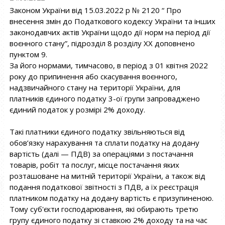
Законом України від 15.03.2022 р № 2120 “ Про
внесення змін до Податкового кодексу України та інших
законодавчих актів України щодо дії норм на період дії
воєнного стану”, підрозділ 8 розділу ХХ доповнено
пунктом 9.
За його нормами, тимчасово, в період з 01 квітня 2022
року до припинення або скасування воєнного,
надзвичайного стану на території України, для
платників єдиного податку 3-ої групи запроваджено
єдиний податок у розмірі 2% доходу.
Такі платники єдиного податку звільняються від
обов’язку нарахування та сплати податку на додану
вартість (далі — ПДВ) за операціями з постачання
товарів, робіт та послуг, місце постачання яких
розташоване на митній території України, а також від
подання податкової звітності з ПДВ, а їх реєстрація
платником податку на додану вартість є призупиненою.
Тому суб'єкти господарювання, які обирають третю
групу єдиного податку зі ставкою 2% доходу та на час