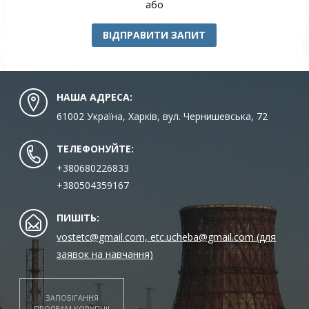
або
ВІДПРАВИТИ ЗАПИТ
НАША АДРЕСА:
61002 Україна, Харків, вул. Чернишевська, 72
ТЕЛЕФОНУЙТЕ:
+380680226833
+380504359167
ПИШІТЬ:
vostetc@gmail.com, etc.ucheba@gmail.com (для
заявок на навчання)
ЗАПОБІГАННЯ
ПРОЯВАМ КОРУПЦІЇ