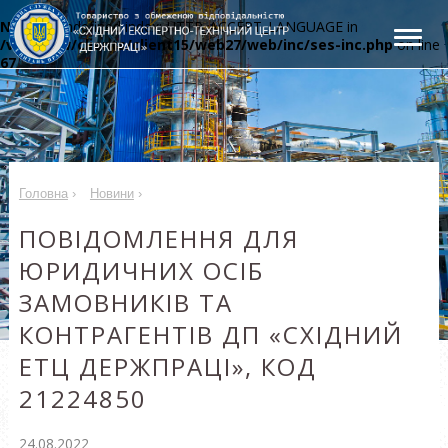
Notice
: Undefined index: HTTP_ACCEPT_LANGUAGE in
/var/www/clients/client15/web27/web/inc/ses-inc.php
on line
67
Головна
›
Новини
›
ПОВІДОМЛЕННЯ ДЛЯ
ЮРИДИЧНИХ ОСІБ
ЗАМОВНИКІВ ТА
КОНТРАГЕНТІВ ДП «СХІДНИЙ
ЕТЦ ДЕРЖПРАЦІ», КОД
21224850
24.08.2022