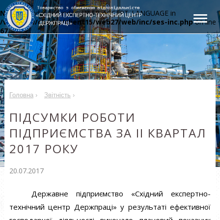
Notice
: Undefined index: HTTP_ACCEPT_LANGUAGE in
/var/www/clients/client15/web27/web/inc/ses-inc.php
on line
67
Головна
›
Звітність
›
ПІДСУМКИ РОБОТИ
ПІДПРИЄМСТВА ЗА ІI КВАРТАЛ
2017 РОКУ
20.07.2017
Державне підприємство «Східний експертно-
технічний центр Держпраці» у результаті ефективної