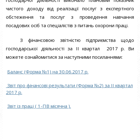
господарчої діяльності виконало плановий показник
чистого доходу від реалізації послуг з експертного
обстеження та послуг з проведення навчання
посадових осіб та спеціалістів з питань охорони праці.
З фінансовою звітністю підприємства щодо
господарської діяльності за II квартал 2017 р. Ви
можете ознайомитися за наступними посиланнями:
Баланс (Форма №1) на 30.06.2017 р.
Звіт про фінансові результати (Форма №2) за ІI квартал
2017 р.
Звіт із праці ( 1-ПВ місячна ).