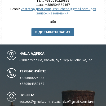
Тел.: +380680226833
Факс: +380504359167
E-mail:
vostetc@gmail.com, etc.ucheba@gmail.com (для
заявок на навчання)
або
ВІДПРАВИТИ ЗАПИТ
НАША АДРЕСА:
61002 Україна, Харків, вул. Чернишевська, 72
ТЕЛЕФОНУЙТЕ:
+380680226833
+380504359167
ПИШІТЬ:
vostetc@gmail.com, etc.ucheba@gmail.com (для