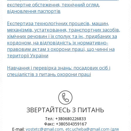
експертне обстеження, технічний огляд,
відновлення паспортів
Експертиза технологічних процесів, машин,
механізмів, устатковання, транспортних засобів,
хімічних речовин і їх сполук та ін., придбаних за
кордоном, на відповідність їх нормативно-
правовим актам з охорони праці, що чинні на
території України
Навчання і перевірка знань: посадових осіб і
спеціалістів з питань охорони праці
ЗВЕРТАЙТЕСЬ З ПИТАНЬ
Тел.: +380680226833
Факс: +380504359167
E-mail:
vostetc@gmail.com, etc.ucheba@gmail.com (для