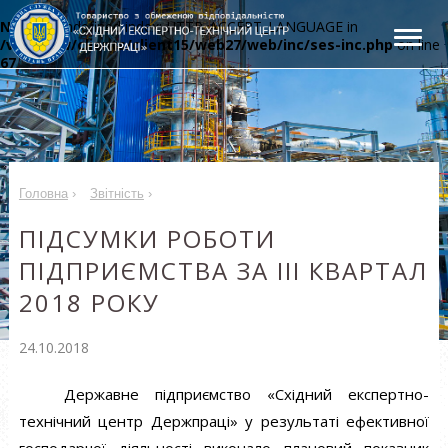
Notice
: Undefined index: HTTP_ACCEPT_LANGUAGE in
/var/www/clients/client15/web27/web/inc/ses-inc.php
on line
67
Головна
›
Звітність
›
ПІДСУМКИ РОБОТИ
ПІДПРИЄМСТВА ЗА ІII КВАРТАЛ
2018 РОКУ
24.10.2018
Державне підприємство «Східний експертно-
технічний центр Держпраці» у результаті ефективної